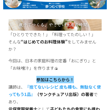
「ひとりでできた！」「料理ってたのしい！」
そんな
“はじめてのお料理体験”
をしてみません
か？
今回は、日本の家庭料理の定番「おにぎり」と
「お味噌汁」を作ります🍙
参加はこちらから！
講師は、
『捨てないレシピ 皮も種も、無駄なく使
ってもう1品』
（サンクチュアリ出版）の著者
で
あり、
元保育園栄養士
として
子どもたちの食育にも携わ