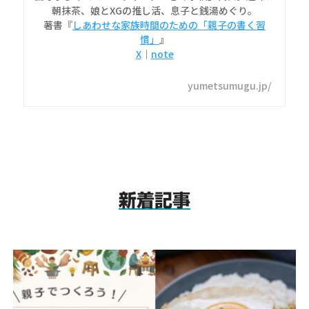
朝抹茶、娘とXGの推し活、息子と銭湯めぐり。
著書『
しあわせな家族時間のための「親子の書く習
慣」
』
X
｜
note
yumetsumugu.jp/
新着記事